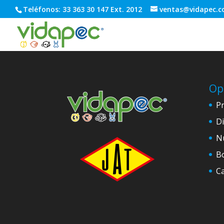
Teléfonos: 33 363 30 147 Ext. 2012
ventas@vidapec.
Op
P
Di
N
Bo
C